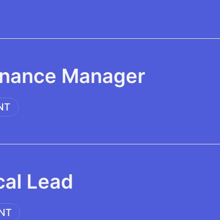
inance Manager
NT
cal Lead
NT