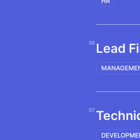
HR
06
Lead F
MANAGEME
07
Techni
DEVELOPME