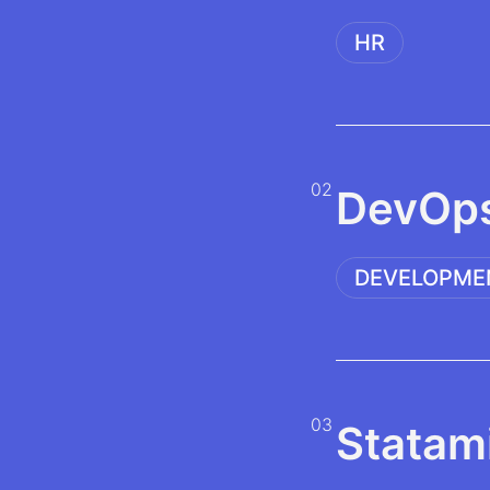
HR
02
DevOps
DEVELOPME
03
Statam