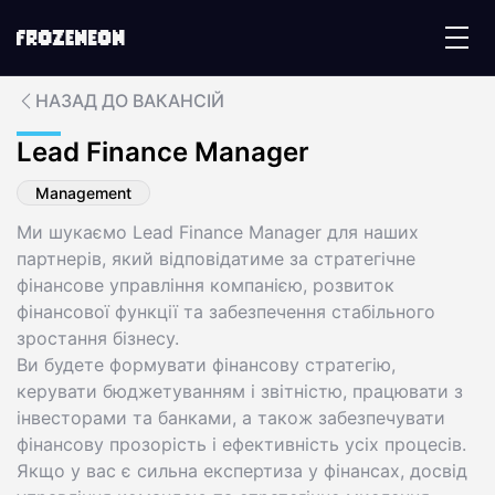
НАЗАД ДО ВАКАНСІЙ
Lead Finance Manager
Management
Ми шукаємо Lead Finance Manager для наших
партнерів, який відповідатиме за стратегічне
фінансове управління компанією, розвиток
фінансової функції та забезпечення стабільного
зростання бізнесу.
Ви будете формувати фінансову стратегію,
керувати бюджетуванням і звітністю, працювати з
інвесторами та банками, а також забезпечувати
фінансову прозорість і ефективність усіх процесів.
Якщо у вас є сильна експертиза у фінансах, досвід