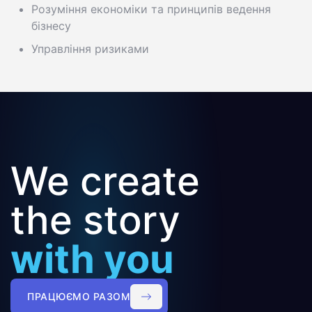
Розуміння економіки та принципів ведення
бізнесу
Управління ризиками
We create
the story
with you
ПРАЦЮЄМО РАЗОМ