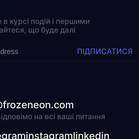
 в курсі подій і першими
айтеся, що буде далі
ПІДПИСАТИСЯ
@frozeneon.com
ідповімо на всі ваші питання
egram
instagram
linkedin