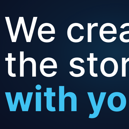
We cre
the sto
with y