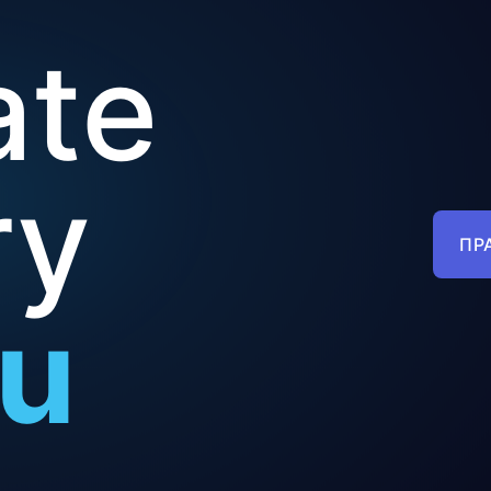
ate
ry
ПР
ou