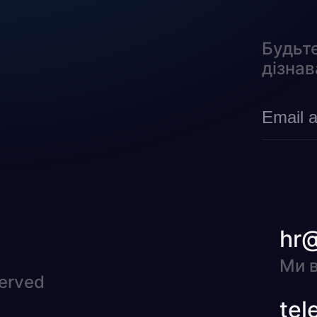
Будьте
дізнав
hr
Ми в
served
tel